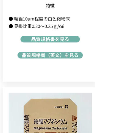
特徴
● 粒径10μm程度の白色微粉末
● 見掛比重0.20～0.25ｇ/㎤
品質規格書を見る
品質規格書（英文）を見る