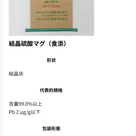
結晶硫酸マグ（食添）
形状
結晶状
代表的規格
含量99.0%以上
Pb 2 μg/g以下
包装形態