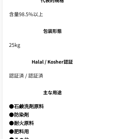
代表的規格
含量98.5%以上
包装形態
25kg
Halal / Kosher認証
認証済 / 認証済
主な用途
●
石鹸洗剤原料
●
防染剤
●
耐火原料
●
肥料用