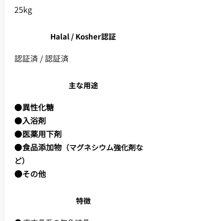
25kg
Halal / Kosher認証
認証済 / 認証済
主な用途
●
異性化糖
●
入浴剤
●
医薬用下剤
●
食品添加物
（マグネシウム強化剤な
ど）
●その他
特徴