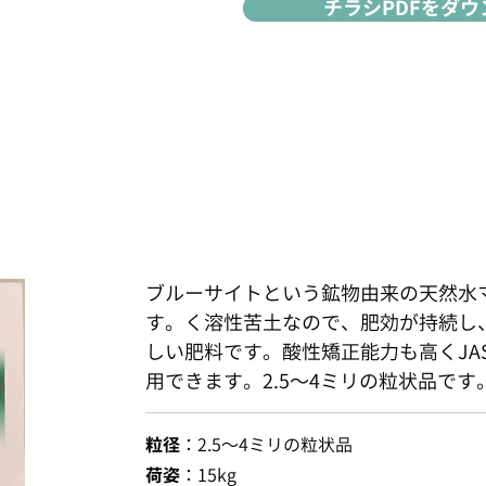
チラシPDFをダ
ブルーサイトという鉱物由来の天然水
す。く溶性苦土なので、肥効が持続し
しい肥料です。酸性矯正能力も高くJA
用できます。2.5～4ミリの粒状品です
粒径
：2.5～4ミリの粒状品
荷姿
：15kg