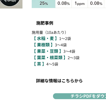
施肥事例
施用量（10aあたり）
【 水稲・麦 】
1～2袋
【 果樹類 】
3～4袋
【 果菜・豆類 】
3～4袋
【 葉菜・根菜類 】
2～3袋
【 茶 】
4～5袋
詳細な情報はこちらから
チラシPDFをダ